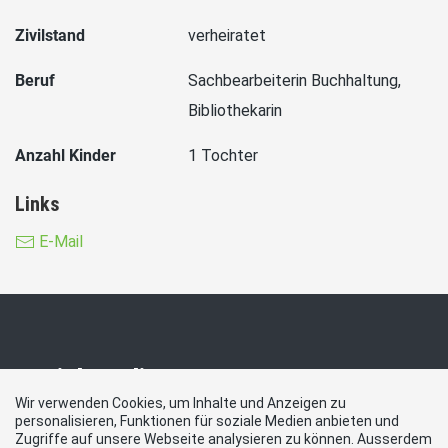
Zivilstand
verheiratet
Beruf
Sachbearbeiterin Buchhaltung,
Bibliothekarin
Anzahl Kinder
1 Tochter
Links
E-Mail
Social Media
Wir verwenden Cookies, um Inhalte und Anzeigen zu
personalisieren, Funktionen für soziale Medien anbieten und
Besuchen Sie uns bei:
Zugriffe auf unsere Webseite analysieren zu können. Ausserdem